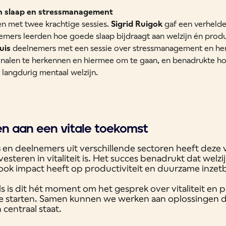
an slaap en stressmanagement
n met twee krachtige sessies.
Sigrid Ruigok
gaf een verhelde
nemers leerden hoe goede slaap bijdraagt aan welzijn én produ
uis
deelnemers met een sessie over stressmanagement en hers
gnalen te herkennen en hiermee om te gaan, en benadrukte ho
r langdurig mentaal welzijn.
n aan een vitale toekomst
s
en deelnemers uit verschillende sectoren heeft deze vi
vesteren in vitaliteit is. Het succes benadrukt dat welzij
 ook impact heeft op productiviteit en duurzame inzet
s is dit hét moment om het gesprek over vitaliteit en 
te starten. Samen kunnen we werken aan oplossingen d
 centraal staat.