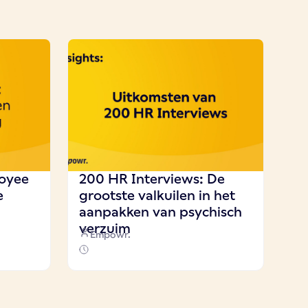
oyee
200 HR Interviews: De
e
grootste valkuilen in het
aanpakken van psychisch
verzuim
Empowr.