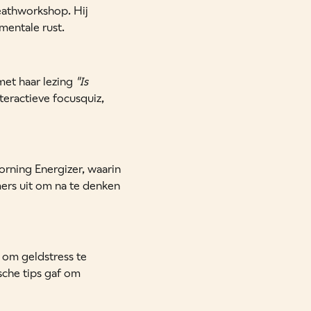
eathworkshop. Hij
mentale rust.
met haar lezing
"Is
teractieve focusquiz,
rning Energizer, waarin
rs uit om na te denken
f om geldstress te
sche tips gaf om