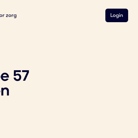
or zorg
Login
e 57
en