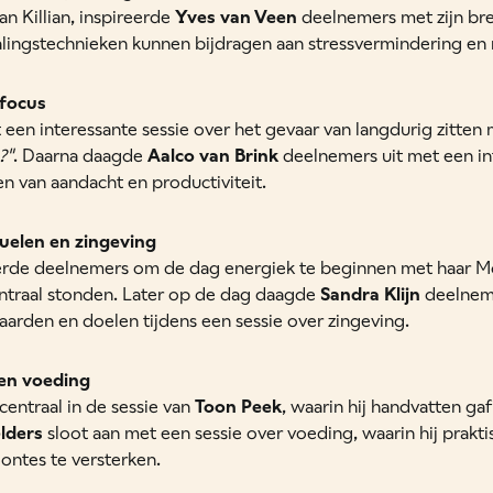
an Killian, inspireerde
Yves van Veen
deelnemers met zijn br
ingstechnieken kunnen bijdragen aan stressvermindering en 
 focus
 een interessante sessie over het gevaar van langdurig zitten 
?"
. Daarna daagde
Aalco van Brink
deelnemers uit met een in
n van aandacht en productiviteit.
elen en zingeving
rde deelnemers om de dag energiek te beginnen met haar Mo
ntraal stonden. Later op de dag daagde
Sandra Klijn
deelneme
aarden en doelen tijdens een sessie over zingeving.
en voeding
 centraal in de sessie van
Toon Peek
, waarin hij handvatten ga
lders
sloot aan met een sessie over voeding, waarin hij prakti
oontes te versterken.