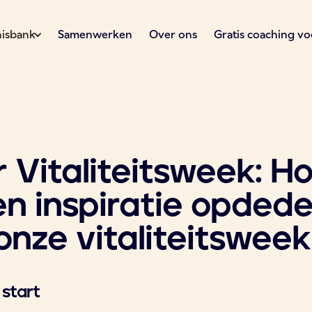
isbank
Samenwerken
Over ons
Gratis coaching vo
Vitaliteitsweek: Ho
en inspiratie opded
 onze vitaliteitsweek
 start