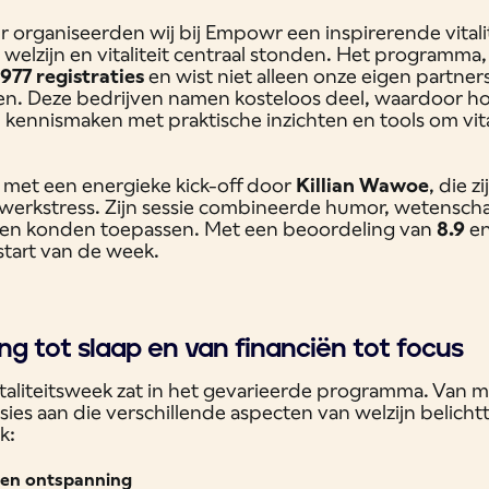
organiseerden wij bij Empowr een inspirerende vitali
elzijn en vitaliteit centraal stonden. Het programma,
1977 registraties
en wist niet alleen onze eigen partne
ren. Deze bedrijven namen kosteloos deel, waardoor 
kennismaken met praktische inzichten en tools om vita
met een energieke kick-off door
Killian Wawoe
, die z
werkstress. Zijn sessie combineerde humor, wetenscha
en konden toepassen. Met een beoordeling van
8.9
en
start van de week.
ng tot slaap en van financiën tot focus
italiteitsweek zat in het gevarieerde programma. Van 
ies aan die verschillende aspecten van welzijn belichtt
k:
en ontspanning