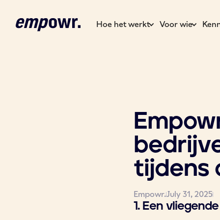
Hoe het werkt
Voor wie
Kenn
Empowr 
bedrijv
tijdens
Empowr.
July 31, 2025
1. Een vliegende