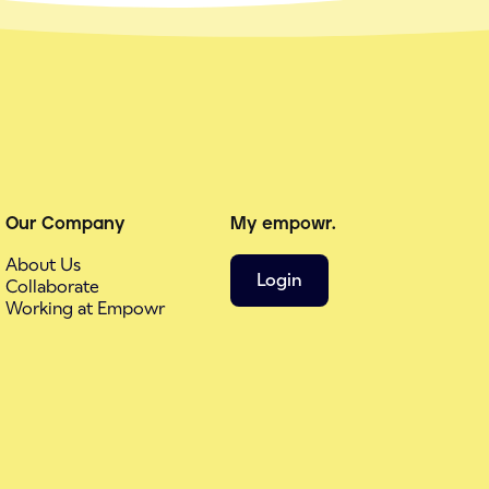
Our Company
My empowr.
About Us
Login
Collaborate
Working at Empowr