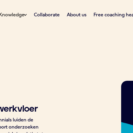
Knowledge
Collaborate
About us
Free coaching he
werkvloer
nials luiden de
pport onderzoeken