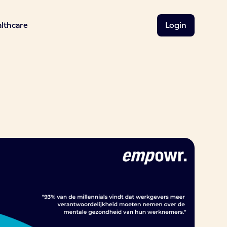
althcare
Login